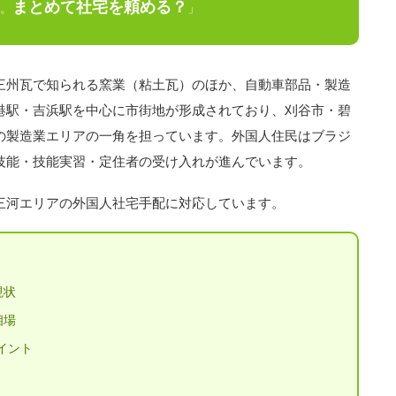
まとめて社宅を頼める？
。
」
三州瓦で知られる窯業（粘土瓦）のほか、自動車部品・製造
港駅・吉浜駅を中心に市街地が形成されており、刈谷市・碧
の製造業エリアの一角を担っています。外国人住民はブラジ
技能・技能実習・定住者の受け入れが進んでいます。
三河エリアの外国人社宅手配に対応しています。
現状
相場
イント