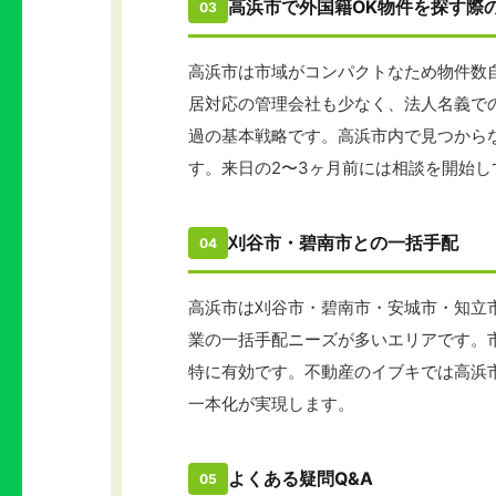
高浜市で外国籍OK物件を探す際
03
高浜市は市域がコンパクトなため物件数
居対応の管理会社も少なく、法人名義で
過の基本戦略です。高浜市内で見つから
す。来日の2〜3ヶ月前には相談を開始し
刈谷市・碧南市との一括手配
04
高浜市は刈谷市・碧南市・安城市・知立
業の一括手配ニーズが多いエリアです。
特に有効です。不動産のイブキでは高浜
一本化が実現します。
よくある疑問Q&A
05