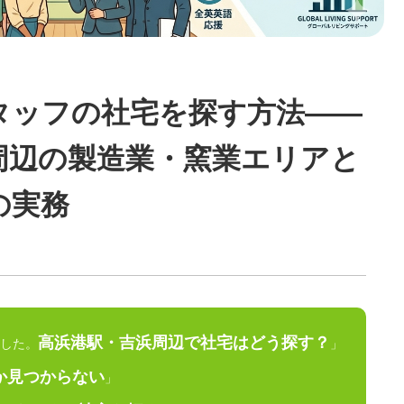
タッフの社宅を探す方法——
周辺の製造業・窯業エリアと
の実務
高浜港駅・吉浜周辺で社宅はどう探す？
した。
」
か見つからない
」