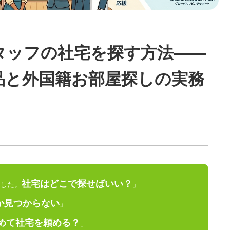
タッフの社宅を探す方法——
品と外国籍お部屋探しの実務
社宅はどこで探せばいい？
した。
」
か見つからない
」
めて社宅を頼める？
」