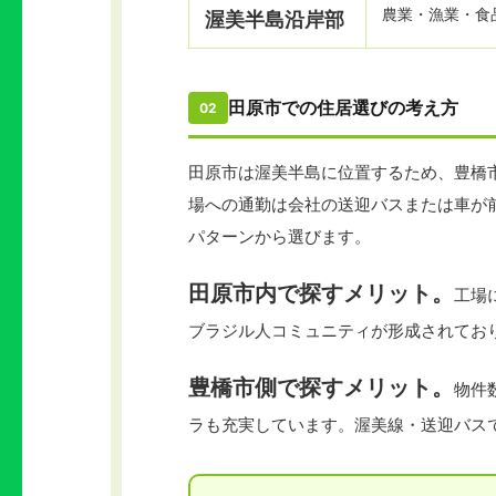
農業・漁業・食
渥美半島沿岸部
田原市での住居選びの考え方
02
田原市は渥美半島に位置するため、豊橋
場への通勤は会社の送迎バスまたは車が
パターンから選びます。
田原市内で探すメリット。
工場
ブラジル人コミュニティが形成されてお
豊橋市側で探すメリット。
物件
ラも充実しています。渥美線・送迎バス