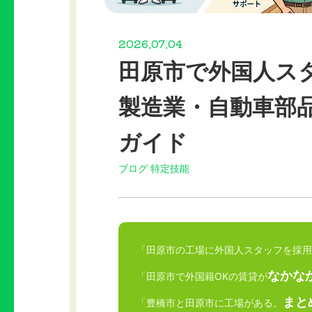
2026.07.04
田原市で外国人ス
製造業・自動車部
ガイド
ブログ
特定技能
「田原市の工場に外国人スタッフを採用
なかな
「田原市で外国籍OKの賃貸が
まと
「豊橋市と田原市に工場がある。