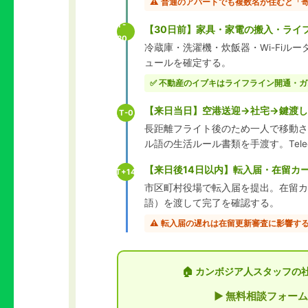
⚠️ 普通のアパートでも複数名が住むと「
T-
【30日前】家具・家電の搬入・ライ
30
冷蔵庫・洗濯機・炊飯器・Wi-Fi
ュールを確定する。
✅ 不動産のイブキはライフライン開通・
【来日当日】空港送迎→社宅→鍵渡し
T-0
長距離フライト後のため一人で移動さ
ル語の生活ルール書類を手渡す。Telegr
【来日後14日以内】転入届・在留カ
T+14
市区町村役場で転入届を提出。在留カ
語）を渡して完了を確認する。
⚠️ 転入届の遅れは在留更新審査に影響す
🏠 カンボジア人スタッフ
▶ 無料相談フォーム