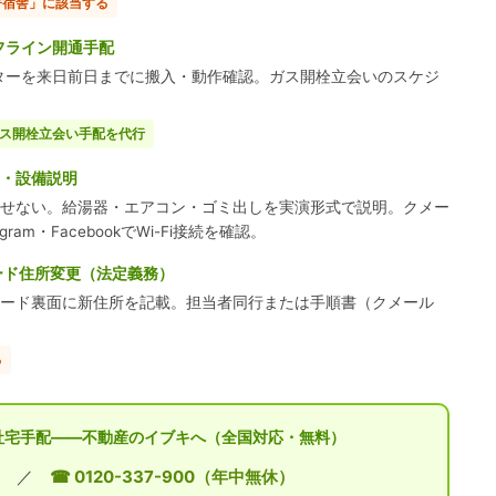
寄宿舎」に該当する
フライン開通手配
ルーターを来日前日までに搬入・動作確認。ガス開栓立会いのスケジ
ガス開栓立会い手配を代行
・設備説明
せない。給湯器・エアコン・ゴミ出しを実演形式で説明。クメー
am・FacebookでWi-Fi接続を確認。
ード住所変更（法定義務）
ード裏面に新住所を記載。担当者同行または手順書（クメール
る
の社宅手配——不動産のイブキへ（全国対応・無料）
／
☎ 0120-337-900（年中無休）