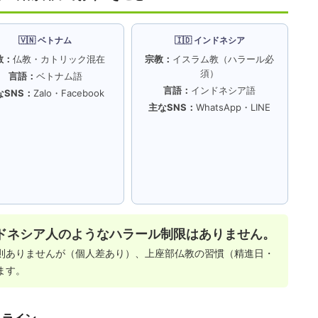
🇻🇳 ベトナム
🇮🇩 インドネシア
教：
仏教・カトリック混在
宗教：
イスラム教（ハラール必
須）
言語：
ベトナム語
言語：
インドネシア語
なSNS：
Zalo・Facebook
主なSNS：
WhatsApp・LINE
ドネシア人のようなハラール制限はありません。
則ありませんが（個人差あり）、上座部仏教の習慣（精進日・
ます。