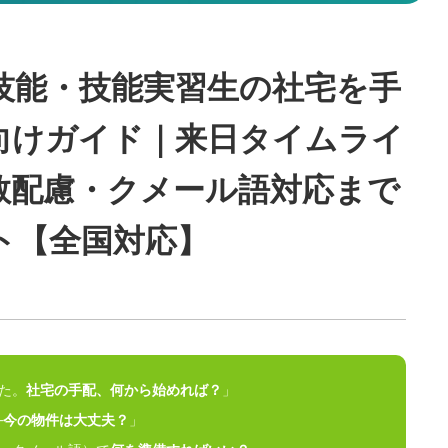
技能・技能実習生の社宅を手
向けガイド｜来日タイムライ
教配慮・クメール語対応まで
ト【全国対応】
た。
社宅の手配、何から始めれば？
」
—
今の物件は大丈夫？
」