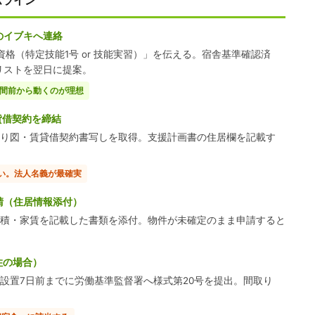
ムライン
のイブキへ連絡
格（特定技能1号 or 技能実習）」を伝える。宿舎基準確認済
リストを翌日に提案。
週間前から動くのが理想
貸借契約を締結
り図・賃貸借契約書写しを取得。支援計画書の住居欄を記載す
すい。法人名義が最確実
請（住居情報添付）
積・家賃を記載した書類を添付。物件が未確定のまま申請すると
住の場合）
設置7日前までに労働基準監督署へ様式第20号を提出。間取り