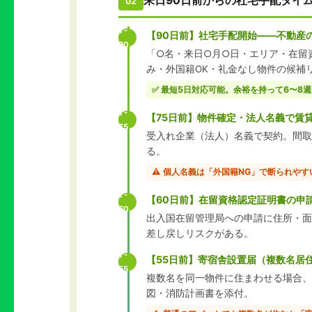
来日90日前からの社宅手配タイ
02
T-
【90日前】社宅手配開始——不動産
90
「○名・来日○月○日・エリア・在留資
み・外国籍OK・礼金なし物件の候補
✅ 最短5日対応可能。余裕を持って6〜8
T-
【75日前】物件確定・法人名義で賃
75
受入れ企業（法人）名義で契約。間取
る。
⚠️ 個人名義は「外国籍NG」で断られや
T-
【60日前】在留資格認定証明書の申
60
出入国在留管理局への申請に住所・面
差し戻しリスクがある。
T-
【55日前】寄宿舎設置届（複数名居
55
複数名を同一物件に住まわせる場合、
図・消防計画書を添付。