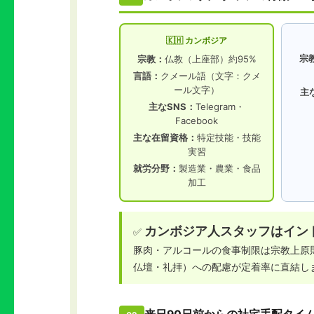
🇰🇭 カンボジア
宗
宗教：
仏教（上座部）約95%
言語：
クメール語（文字：クメ
ール文字）
主
主なSNS：
Telegram・
Facebook
主な在留資格：
特定技能・技能
実習
就労分野：
製造業・農業・食品
加工
カンボジア人スタッフはイン
✅
豚肉・アルコールの食事制限は宗教上原
仏壇・礼拝）への配慮が定着率に直結し