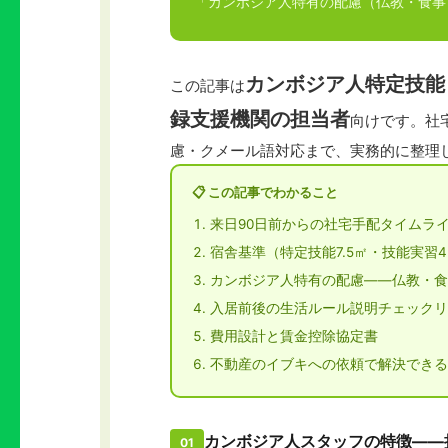
「カンボジア人特有の配慮（仏教・食事
カンボジア人特定技能
この記事は
録支援機関の担当者
向けです。社
慮・クメール語対応まで、実務的に整理
📋 この記事でわかること
来日90日前からの社宅手配タイムラ
宿舎基準（特定技能7.5㎡・技能実習
カンボジア人特有の配慮——仏教・食
入居前後の生活ルール説明チェックリ
費用設計と賃金控除協定書
不動産のイブキへの依頼で解決できる
カンボジア人スタッフの特徴——
01