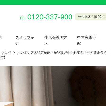
0120-337-900
年中無休 / 10:00～19
TEL
料
スタッフ紹
生活保護の方
中古家電手
介
へ
配
ブログ
>
カンボジア人特定技能・技能実習生の社宅を手配する企業
対応】