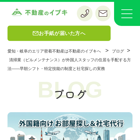
お手紙が届いた方へ
>
>
愛知・岐阜のエリア密着不動産は不動産のイブキへ
ブログ
清掃業（ビルメンテナンス）が外国人スタッフの住居を手配する方
法——早朝シフト・特定技能の制度と社宅探しの実務
BLOG
ブログ