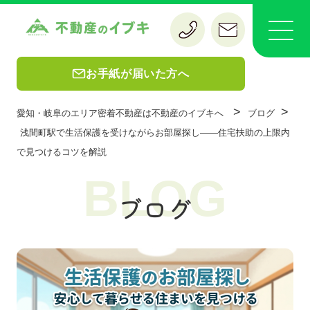
お手紙が届いた方へ
>
>
愛知・岐阜のエリア密着不動産は不動産のイブキへ
ブログ
浅間町駅で生活保護を受けながらお部屋探し——住宅扶助の上限内
で見つけるコツを解説
BLOG
ブログ