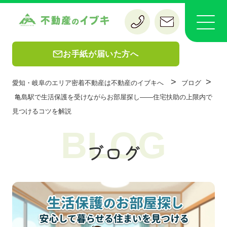
お手紙が届いた方へ
>
>
愛知・岐阜のエリア密着不動産は不動産のイブキへ
ブログ
亀島駅で生活保護を受けながらお部屋探し——住宅扶助の上限内で
見つけるコツを解説
BLOG
ブログ