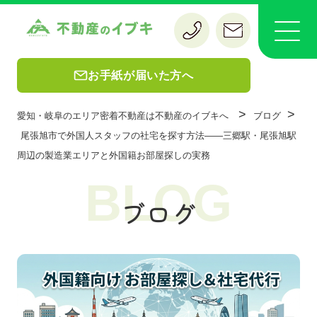
お手紙が届いた方へ
>
>
愛知・岐阜のエリア密着不動産は不動産のイブキへ
ブログ
尾張旭市で外国人スタッフの社宅を探す方法——三郷駅・尾張旭駅
周辺の製造業エリアと外国籍お部屋探しの実務
BLOG
ブログ