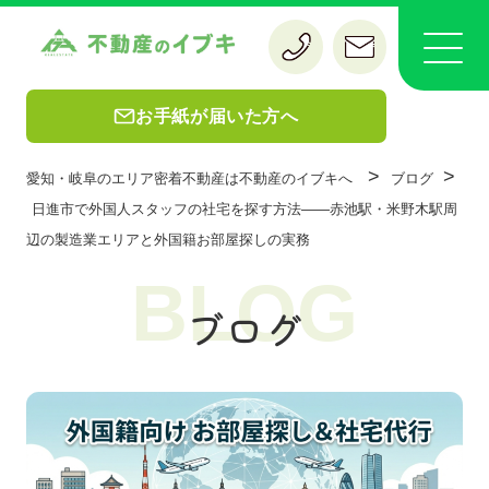
お手紙が届いた方へ
>
>
愛知・岐阜のエリア密着不動産は不動産のイブキへ
ブログ
日進市で外国人スタッフの社宅を探す方法——赤池駅・米野木駅周
辺の製造業エリアと外国籍お部屋探しの実務
BLOG
ブログ