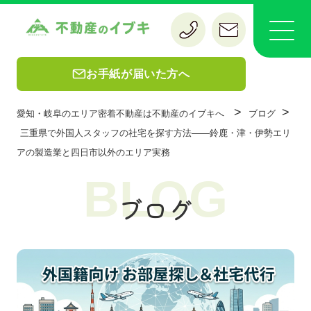
お手紙が届いた方へ
>
>
愛知・岐阜のエリア密着不動産は不動産のイブキへ
ブログ
三重県で外国人スタッフの社宅を探す方法——鈴鹿・津・伊勢エリ
アの製造業と四日市以外のエリア実務
BLOG
ブログ