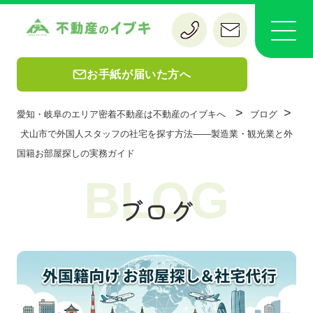
お手紙が届いた方へ
>
>
愛知・岐阜のエリア密着不動産は不動産のイブキへ
ブログ
犬山市で外国人スタッフの社宅を探す方法——製造業・観光業と外
国籍お部屋探しの実務ガイド
BLOG
ブログ