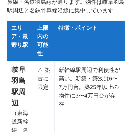
鼻線・名鉄羽島線が通ります。物件は岐阜羽島
駅周辺と名鉄竹鼻線沿線に集中しています。
エリ
上限
特徴・ポイント
ア・最
内の
寄り駅
可能
性
岐阜
△ 築
新幹線駅周辺で利便性が
古に
高い。新築・築浅は6〜
羽島
限定
7万円台。築25年以上の
駅周
物件に3〜4万円台が存
辺
在
（東海
道新幹
線・名