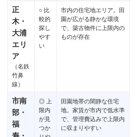
正
○ 比
市内の住宅地エリア。田
較的
園が広がる静かな環境
木・
探し
で、築古物件に上限内の
大浦
やす
ものが存在
エリ
い
ア
（名鉄
竹鼻
線）
市南
◎ 上
田園地帯の閑静な住宅
限内
地。家賃が市内で低水準
部・
が見
で、管理費込みで上限内
福
つか
に収まりやすい
寿・
りや