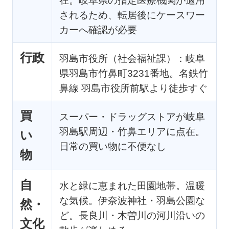
在。岐阜県の指定医療機関が適用
されるため、転居後にケースワー
カーへ確認が必要
行政
羽島市役所（社会福祉課）：岐阜
県羽島市竹鼻町3231番地。名鉄竹
鼻線 羽島市役所前駅より徒歩すぐ
買
スーパー・ドラッグストアが岐阜
羽島駅周辺・竹鼻エリアに点在。
い
日常の買い物に不便なし
物
自
水と緑に恵まれた田園地帯。温暖
な気候。伊奈波神社・羽島公園な
然・
ど。長良川・木曽川の河川沿いの
文化