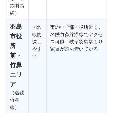
鉄羽島
線）
羽島
○ 比
市の中心部・役所近く。
較的
名鉄竹鼻線沿線でアクセ
市役
探し
ス可能。岐阜羽島駅より
所
やす
家賃が落ち着いている
前・
い
竹鼻
エリ
ア
（名鉄
竹鼻
線）