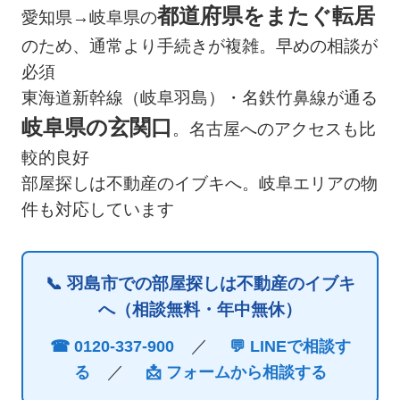
都道府県をまたぐ転居
愛知県→岐阜県の
のため、通常より手続きが複雑。早めの相談が
必須
東海道新幹線（岐阜羽島）・名鉄竹鼻線が通る
岐阜県の玄関口
。名古屋へのアクセスも比
較的良好
部屋探しは不動産のイブキへ。岐阜エリアの物
件も対応しています
📞 羽島市での部屋探しは不動産のイブキ
へ（相談無料・年中無休）
／
☎ 0120-337-900
💬 LINEで相談す
／
る
📩 フォームから相談する