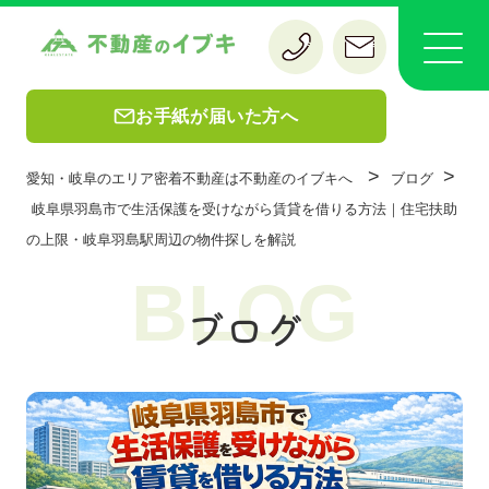
お手紙が届いた方へ
>
>
愛知・岐阜のエリア密着不動産は不動産のイブキへ
ブログ
岐阜県羽島市で生活保護を受けながら賃貸を借りる方法｜住宅扶助
の上限・岐阜羽島駅周辺の物件探しを解説
BLOG
ブログ