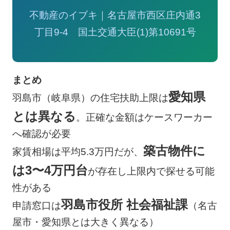
不動産のイブキ｜名古屋市西区庄内通3
丁目9-4 国土交通大臣(1)第10691号
まとめ
愛知県
羽島市（岐阜県）の住宅扶助上限は
とは異なる
。正確な金額はケースワーカー
へ確認が必要
築古物件に
家賃相場は平均5.3万円だが、
は3〜4万円台
が存在し上限内で探せる可能
性がある
羽島市役所 社会福祉課
申請窓口は
（名古
屋市・愛知県とは大きく異なる）