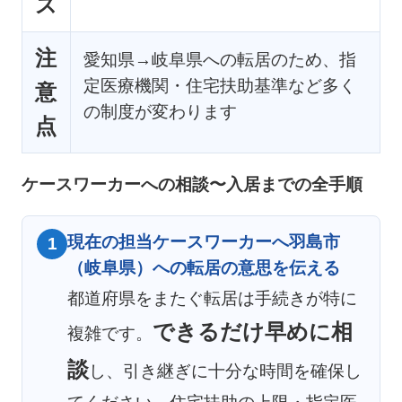
ス
注
愛知県→岐阜県への転居のため、指
定医療機関・住宅扶助基準など多く
意
の制度が変わります
点
ケースワーカーへの相談〜入居までの全手順
現在の担当ケースワーカーへ羽島市
1
（岐阜県）への転居の意思を伝える
都道府県をまたぐ転居は手続きが特に
できるだけ早めに相
複雑です。
談
し、引き継ぎに十分な時間を確保し