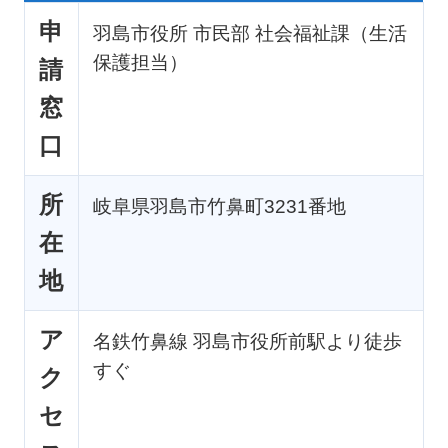
申
羽島市役所 市民部 社会福祉課（生活
保護担当）
請
窓
口
所
岐阜県羽島市竹鼻町3231番地
在
地
ア
名鉄竹鼻線 羽島市役所前駅より徒歩
すぐ
ク
セ