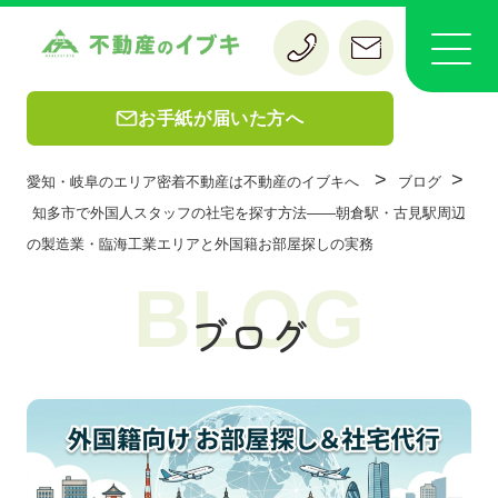
お手紙が届いた方へ
>
>
愛知・岐阜のエリア密着不動産は不動産のイブキへ
ブログ
知多市で外国人スタッフの社宅を探す方法——朝倉駅・古見駅周辺
の製造業・臨海工業エリアと外国籍お部屋探しの実務
BLOG
ブログ