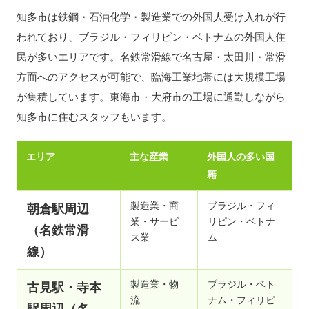
知多市は鉄鋼・石油化学・製造業での外国人受け入れが行
われており、ブラジル・フィリピン・ベトナムの外国人住
民が多いエリアです。名鉄常滑線で名古屋・太田川・常滑
方面へのアクセスが可能で、臨海工業地帯には大規模工場
が集積しています。東海市・大府市の工場に通勤しながら
知多市に住むスタッフもいます。
エリア
主な産業
外国人の多い国
籍
製造業・商
ブラジル・フィ
朝倉駅周辺
業・サービ
リピン・ベトナ
（名鉄常滑
ス業
ム
線）
製造業・物
ブラジル・ベト
古見駅・寺本
流
ナム・フィリピ
駅周辺（名