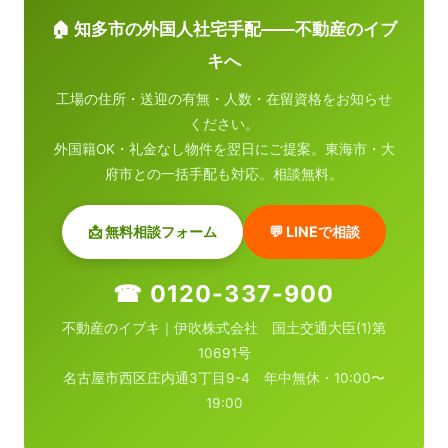
🏠 知多市の外国人社宅手配——不動産のイブ
キへ
工場の住所・送迎の有無・人数・在留資格をお知らせ
ください。
外国籍OK・礼金なし物件を翌日にご提案。東海市・大
府市との一括手配も対応。相談無料。
📩 無料相談フォーム
💬 LINEで相談
☎ 0120-337-900
不動産のイブキ｜伊吹株式会社 国土交通大臣(1)第
10691号
名古屋市西区庄内通3丁目9-4 年中無休・10:00〜
19:00