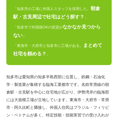
朝倉
「知多市の工場に外国人スタッフを採用した。
駅・古見周辺で社宅はどう探す？
」
なかなか見つから
「知多市で外国籍OKの賃貸が
ない
」
まとめて
「東海市・大府市と知多市に工場がある。
社宅を頼める？
」
知多市は愛知県の知多半島西部に位置し、鉄鋼・石油化
学・製造業が集積する臨海工業都市です。名鉄常滑線の朝
倉駅・古見駅を中心に住宅地が広がり、伊勢湾岸の臨海部
には大規模工場が立地しています。東海市・大府市・常滑
市・阿久比町と隣接し、外国人住民はブラジル・フィリピ
ン・ベトナムが多く、特定技能・技能実習での受け入れが