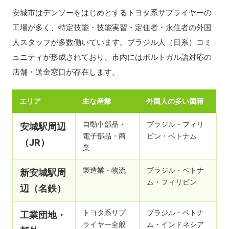
安城市はデンソーをはじめとするトヨタ系サプライヤーの
工場が多く、特定技能・技能実習・定住者・永住者の外国
人スタッフが多数働いています。ブラジル人（日系）コミ
ュニティが形成されており、市内にはポルトガル語対応の
店舗・送金窓口が存在します。
エリア
主な産業
外国人の多い国籍
自動車部品・
ブラジル・フィリ
安城駅周辺
電子部品・商
ピン・ベトナム
（JR）
業
製造業・物流
ブラジル・ベトナ
新安城駅周
ム・フィリピン
辺（名鉄）
トヨタ系サプ
ブラジル・ベトナ
工業団地・
ライヤー全般
ム・インドネシア