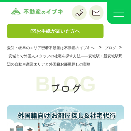
お手紙が届いた方へ
>
>
愛知・岐阜のエリア密着不動産は不動産のイブキへ
ブログ
安城市で外国人スタッフの社宅を探す方法——安城駅・新安城駅周
辺の自動車産業エリアと外国籍お部屋探しの実務
BLOG
ブログ