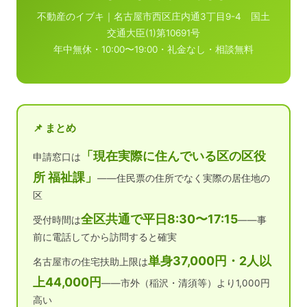
不動産のイブキ｜名古屋市西区庄内通3丁目9-4 国土
交通大臣(1)第10691号
年中無休・10:00〜19:00・礼金なし・相談無料
📌 まとめ
「現在実際に住んでいる区の区役
申請窓口は
所 福祉課」
——住民票の住所でなく実際の居住地の
区
全区共通で平日8:30〜17:15
受付時間は
——事
前に電話してから訪問すると確実
単身37,000円・2人以
名古屋市の住宅扶助上限は
上44,000円
——市外（稲沢・清須等）より1,000円
高い