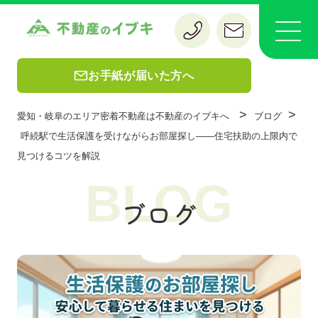
お手紙が届いた方へ
>
>
愛知・岐阜のエリア密着不動産は不動産のイブキへ
ブログ
呼続駅で生活保護を受けながらお部屋探し——住宅扶助の上限内で
見つけるコツを解説
BLOG
ブログ