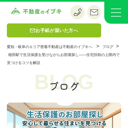
お手紙が届いた方へ
>
>
愛知・岐阜のエリア密着不動産は不動産のイブキへ
ブログ
植田駅で生活保護を受けながらお部屋探し——住宅扶助の上限内で
見つけるコツを解説
BLOG
ブログ