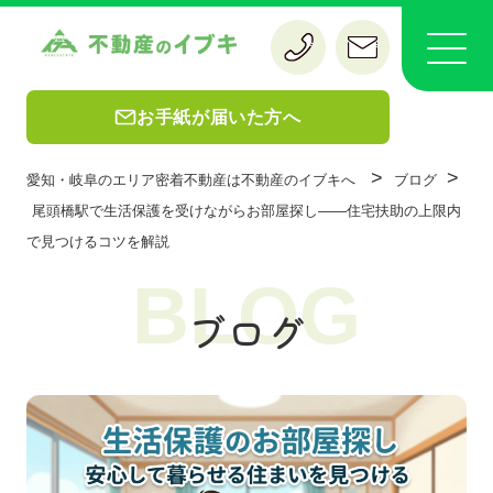
お手紙が届いた方へ
>
>
愛知・岐阜のエリア密着不動産は不動産のイブキへ
ブログ
尾頭橋駅で生活保護を受けながらお部屋探し——住宅扶助の上限内
で見つけるコツを解説
BLOG
ブログ