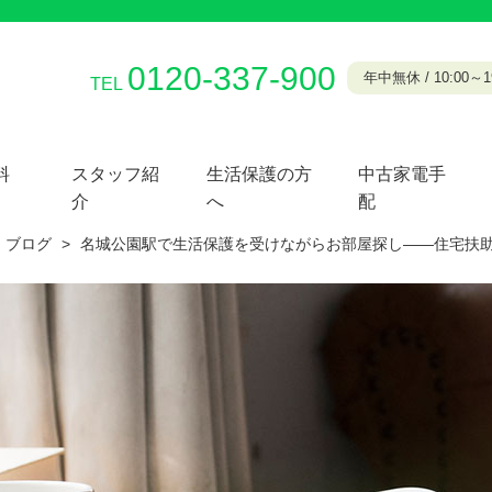
0120-337-900
年中無休 / 10:00～19
TEL
料
スタッフ紹
生活保護の方
中古家電手
介
へ
配
ブログ
>
名城公園駅で生活保護を受けながらお部屋探し——住宅扶