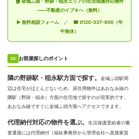
🏠 金城ふ頭・野跡・稲永エリアの生活保護対応物件
——不動産のイブキへ（無料）
▶ 無料相談フォーム
／
☎ 0120-337-900（年
中無休）
お部屋探しのポイント
03
隣の野跡駅・稲永駅方面で探す。
金城ふ頭駅周
辺は住宅がほとんどないため、居住用物件はあおなみ線の
隣駅（野跡・稲永）方面の住宅地で探すのが現実的です。
あおなみ線ですぐに金城ふ頭方面へアクセスできます。
代理納付対応の物件を選ぶ。
生活保護受給者の審
査通過には代理納付（福祉事務所から管理会社へ直接家賃