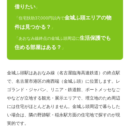
借りたい
」
金城ふ頭エリアの物
「住宅扶助37,000円以内で
件は見つかる？
」
生活保護でも
「あおなみ線終点の金城ふ頭周辺に
住める部屋はある？
」
金城ふ頭駅はあおなみ線（名古屋臨海高速鉄道）の終点駅
で、名古屋市港区の南西端（金城ふ頭）に位置します。レ
ゴランド・ジャパン、リニア・鉄道館、ポートメッセなご
やなどが立地する観光・展示エリアで、埋立地のため周辺
には住宅がほとんどありません。金城ふ頭周辺で暮らした
い場合は、隣の野跡駅・稲永駅方面の住宅地で探すのが現
実的です。