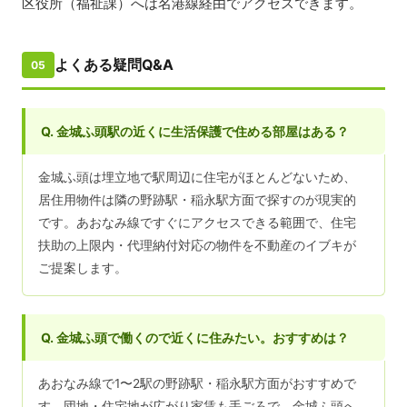
区役所（福祉課）へは名港線経由でアクセスできます。
よくある疑問Q&A
05
Q. 金城ふ頭駅の近くに生活保護で住める部屋はある？
金城ふ頭は埋立地で駅周辺に住宅がほとんどないため、
居住用物件は隣の野跡駅・稲永駅方面で探すのが現実的
です。あおなみ線ですぐにアクセスできる範囲で、住宅
扶助の上限内・代理納付対応の物件を不動産のイブキが
ご提案します。
Q. 金城ふ頭で働くので近くに住みたい。おすすめは？
あおなみ線で1〜2駅の野跡駅・稲永駅方面がおすすめで
す。団地・住宅地が広がり家賃も手ごろで、金城ふ頭へ