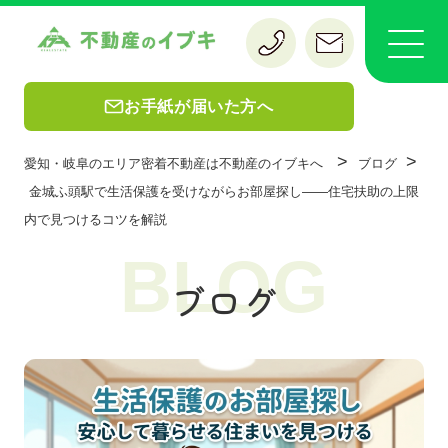
お手紙が届いた方へ
>
>
愛知・岐阜のエリア密着不動産は不動産のイブキへ
ブログ
金城ふ頭駅で生活保護を受けながらお部屋探し——住宅扶助の上限
内で見つけるコツを解説
BLOG
ブログ