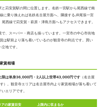
駅と苅安賀駅の間に位置します。名鉄一宮駅から尾西線で南
線に乗り換えれば名鉄名古屋方面へ、隣接するJR尾張一宮
す。尾西線で苅安賀・萩原・津島方面へもアクセスできます。
境で、スーパー・商店も揃っています。一宮市の中心市街地
家賃は駅前より落ち着いているのが観音寺の利点です。買い
い立地です。
家賃相場
は単身36,000円・2人以上世帯43,000円です
（名古屋
異なります）。観音寺エリアは名古屋市内より家賃相場が落ち着いて
すいエリアです。
リアの家賃目安
上限内に収まるか