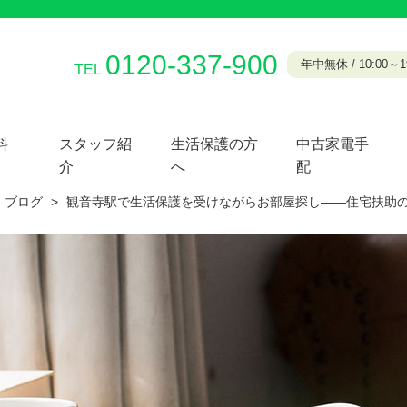
0120-337-900
年中無休 / 10:00～19
TEL
料
スタッフ紹
生活保護の方
中古家電手
介
へ
配
ブログ
>
観音寺駅で生活保護を受けながらお部屋探し——住宅扶助