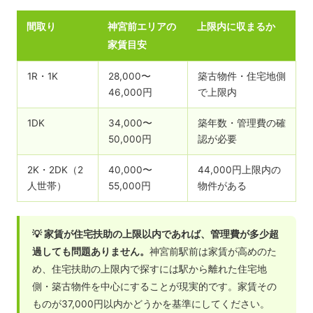
間取り
神宮前エリアの
上限内に収まるか
家賃目安
1R・1K
28,000〜
築古物件・住宅地側
46,000円
で上限内
1DK
34,000〜
築年数・管理費の確
50,000円
認が必要
2K・2DK（2
40,000〜
44,000円上限内の
人世帯）
55,000円
物件がある
💡 家賃が住宅扶助の上限以内であれば、管理費が多少超
過しても問題ありません。
神宮前駅前は家賃が高めのた
め、住宅扶助の上限内で探すには駅から離れた住宅地
側・築古物件を中心にすることが現実的です。家賃その
ものが37,000円以内かどうかを基準にしてください。