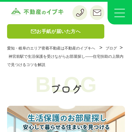
お手紙が届いた方へ
>
>
愛知・岐阜のエリア密着不動産は不動産のイブキへ
ブログ
神宮前駅で生活保護を受けながらお部屋探し——住宅扶助の上限内
で見つけるコツを解説
BLOG
ブログ