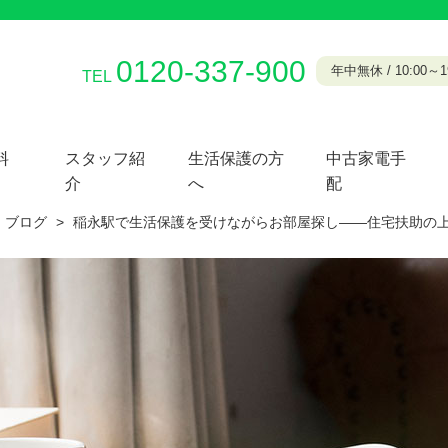
0120-337-900
年中無休 / 10:00～19
TEL
料
スタッフ紹
生活保護の方
中古家電手
介
へ
配
ブログ
>
稲永駅で生活保護を受けながらお部屋探し——住宅扶助の