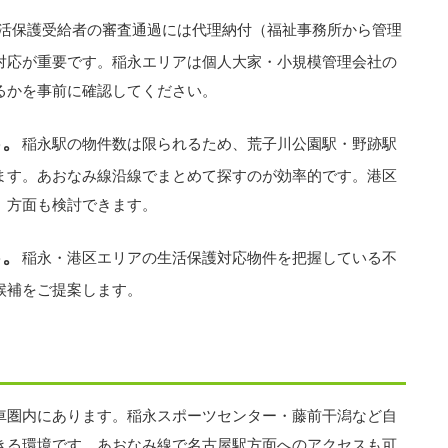
活保護受給者の審査通過には代理納付（福祉事務所から管理
対応が重要です。稲永エリアは個人大家・小規模管理会社の
るかを事前に確認してください。
る。
稲永駅の物件数は限られるため、荒子川公園駅・野跡駅
ます。あおなみ線沿線でまとめて探すのが効率的です。港区
）方面も検討できます。
る。
稲永・港区エリアの生活保護対応物件を把握している不
候補をご提案します。
車圏内にあります。稲永スポーツセンター・藤前干潟など自
きる環境です。あおなみ線で名古屋駅方面へのアクセスも可