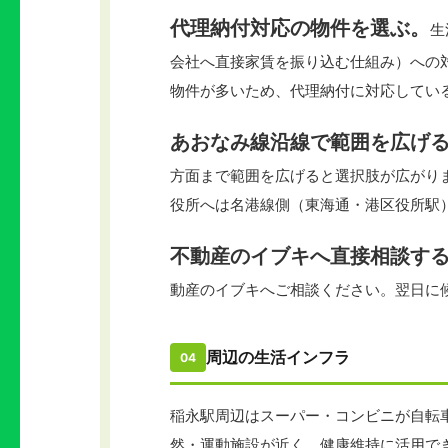
代理納付対応の物件を選ぶ。
生
会社へ直接家賃を振り込む仕組み）への
物件が多いため、代理納付に対応してい
あおなみ線沿線で範囲を広げ
方面まで範囲を広げると選択肢が広がり
役所へは名港線側（東海通・港区役所駅
不動産のイブキへ直接相談す
動産のイブキへご相談ください。翌日に
周辺の生活インフラ
04
稲永駅周辺はスーパー・コンビニが自転
然・運動施設が近く、健康維持に活用で