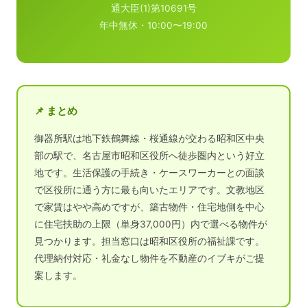
通大臣(1)第10691号
年中無休・10:00〜19:00
📌 まとめ
御器所駅は地下鉄鶴舞線・桜通線が交わる昭和区中央
部の駅で、名古屋市昭和区役所へ徒歩圏内という好立
地です。生活保護の手続き・ケースワーカーとの面談
で区役所に通う方に最も向いたエリアです。文教地区
で家賃はやや高めですが、築古物件・住宅地側を中心
に住宅扶助の上限（単身37,000円）内で選べる物件が
見つかります。担当窓口は昭和区役所の福祉課です。
代理納付対応・礼金なし物件を不動産のイブキがご提
案します。