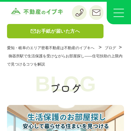
お手紙が届いた方へ
>
>
愛知・岐阜のエリア密着不動産は不動産のイブキへ
ブログ
御器所駅で生活保護を受けながらお部屋探し——住宅扶助の上限内
で見つけるコツを解説
BLOG
ブログ