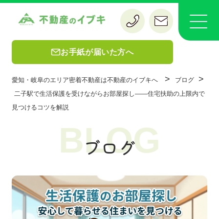
お手紙が届いた方へ
>
>
愛知・岐阜のエリア密着不動産は不動産のイブキへ
ブログ
二子駅で生活保護を受けながらお部屋探し——住宅扶助の上限内で
見つけるコツを解説
BLOG
ブログ