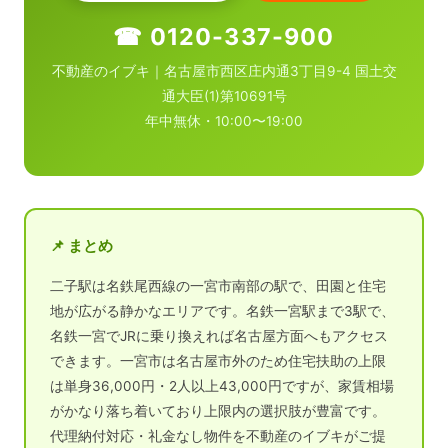
☎ 0120-337-900
不動産のイブキ｜名古屋市西区庄内通3丁目9-4 国土交
通大臣(1)第10691号
年中無休・10:00〜19:00
📌 まとめ
二子駅は名鉄尾西線の一宮市南部の駅で、田園と住宅
地が広がる静かなエリアです。名鉄一宮駅まで3駅で、
名鉄一宮でJRに乗り換えれば名古屋方面へもアクセス
できます。一宮市は名古屋市外のため住宅扶助の上限
は単身36,000円・2人以上43,000円ですが、家賃相場
がかなり落ち着いており上限内の選択肢が豊富です。
代理納付対応・礼金なし物件を不動産のイブキがご提