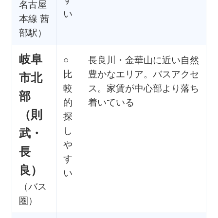
名古屋
い
本線 茜
部駅）
岐阜
○
長良川・金華山に近い自然
比
豊かなエリア。バスアクセ
市北
較
ス。家賃が中心部より落ち
部
的
着いている
（則
探
し
武・
や
長
す
良）
い
（バス
圏）