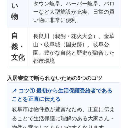
タウン岐阜、ハーバー岐阜、バロ
い
ーなど大型施設が充実。日常の買
物
い物に非常に便利
自
長良川（鵜飼・花火大会）、金華
山・岐阜城（国史跡）、岐阜公
然・
園。豊かな自然と歴史が融合した
文化
都市環境
入居審査で断られないための5つのコツ
📌 コツ① 最初から生活保護受給者である
ことを正直に伝える
岐阜市は物件数が豊富なため、正直に伝え
ることで生活保護に理解のある大家さん・
物件へ案内してもらいやすくなります。