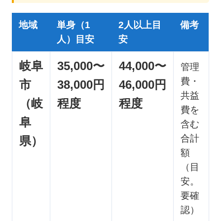
地域
単身（1
2人以上目
備考
人）目安
安
岐阜
35,000〜
44,000〜
管理
費・
市
38,000円
46,000円
共益
（岐
程度
程度
費を
阜
含む
合計
県）
額
（目
安。
要確
認）