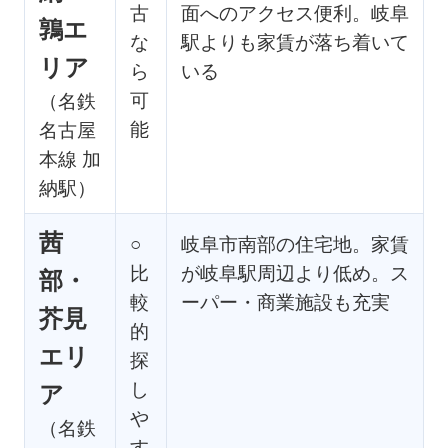
古
面へのアクセス便利。岐阜
鶉エ
な
駅よりも家賃が落ち着いて
リア
ら
いる
可
（名鉄
能
名古屋
本線 加
納駅）
茜
○
岐阜市南部の住宅地。家賃
比
が岐阜駅周辺より低め。ス
部・
較
ーパー・商業施設も充実
芥見
的
エリ
探
し
ア
や
（名鉄
す