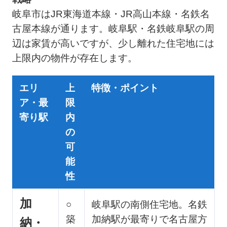
岐阜市はJR東海道本線・JR高山本線・名鉄名
古屋本線が通ります。岐阜駅・名鉄岐阜駅の周
辺は家賃が高いですが、少し離れた住宅地には
上限内の物件が存在します。
エリ
上
特徴・ポイント
ア・最
限
寄り駅
内
の
可
能
性
加
○
岐阜駅の南側住宅地。名鉄
築
加納駅が最寄りで名古屋方
納・