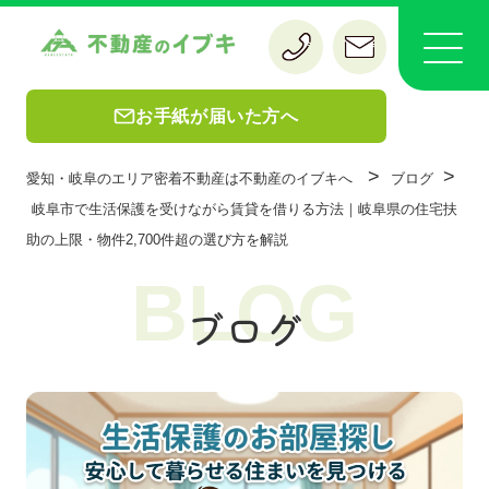
お手紙が届いた方へ
>
>
愛知・岐阜のエリア密着不動産は不動産のイブキへ
ブログ
岐阜市で生活保護を受けながら賃貸を借りる方法｜岐阜県の住宅扶
助の上限・物件2,700件超の選び方を解説
BLOG
ブログ