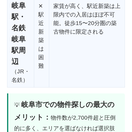
岐阜
✕
家賃が高く、駅近新築は上
駅
限内での入居はほぼ不可
駅・
近
能。徒歩15〜20分圏の築
名鉄
新
古物件に限定される
岐阜
築
は
駅周
困
辺
難
（JR・
名鉄）
岐阜市での物件探しの最大の
💡
メリット：
物件数が2,700件超と圧倒
的に多く、エリアを選ばなければ選択肢