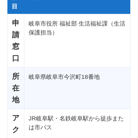
目
申
岐阜市役所 福祉部 生活福祉課（生活
保護担当）
請
窓
口
所
岐阜県岐阜市今沢町18番地
在
地
ア
JR岐阜駅・名鉄岐阜駅から徒歩また
は市バス
ク