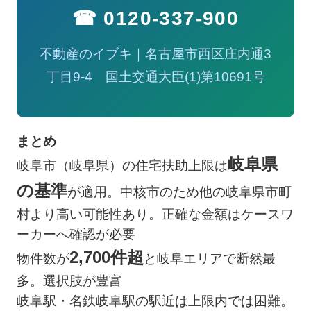
☎ 0120-337-900
不動産のイブキ｜名古屋市西区庄内通3
丁目9-4 国土交通大臣(1)第10691号
まとめ
岐阜県
岐阜市（岐阜県）の住宅扶助上限は
の基準
が適用。中核市のため他の岐阜県市町
村より高い可能性あり。正確な金額はケースワ
ーカーへ確認が必要
2,700件超
物件数が
と岐阜エリアで断然最
多。選択肢が豊富
岐阜駅・名鉄岐阜駅の駅近は上限内では困難。