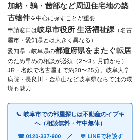
加納・鶉・茜部など周辺住宅地の築
古物件
を中心に探すことが重要
岐阜市役所 生活福祉課
申請窓口は
（名古
屋市・愛知県とは大きく異なる）
都道府県をまたぐ転居
愛知県→岐阜県の
のため早めの相談が必須（2〜3ヶ月前から）
JR・名鉄で名古屋まで約20〜25分。岐阜大学
病院・長良川・金華山など岐阜県ならではの環
境も魅力
📞 岐阜市での部屋探しは不動産のイブキ
へ（相談無料・年中無休）
／
☎ 0120-337-900
💬 LINEで相談す