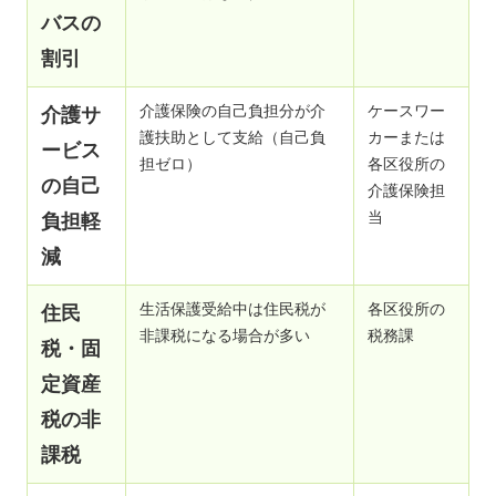
バスの
割引
介護保険の自己負担分が介
ケースワー
介護サ
護扶助として支給（自己負
カーまたは
ービス
担ゼロ）
各区役所の
の自己
介護保険担
当
負担軽
減
生活保護受給中は住民税が
各区役所の
住民
非課税になる場合が多い
税務課
税・固
定資産
税の非
課税