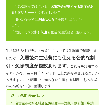
「生活保護を受けている。
水道料金が安くなる制度があ
ると聞いた
——どうすればいい？」
「NHKの受信料は
免除になる？
手続きはどこです
る？」
「電気・ガスの
割引制度
も生活保護受給者は使える？」
生活保護の住宅扶助（家賃）については別記事で解説しま
入居後の生活費にも使える公的な割
したが、
引・免除制度が複数あります
。これらを活用する
かどうかで、毎月数千円〜1万円以上の差が生まれることが
あります。この記事で「知らないと損する制度」を名古屋
市の情報を中心に整理します。
📋 この記事でわかること
名古屋市の水道料金減免制度——対象・割引額・申請