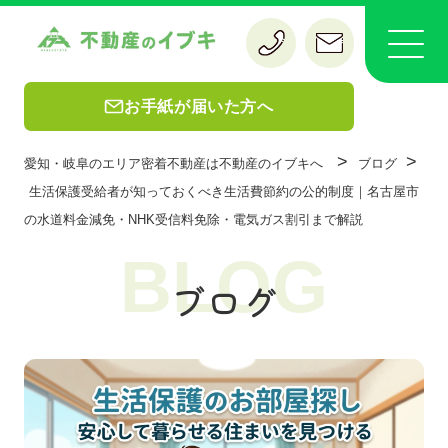
お手紙が届いた方へ
>
>
愛知・岐阜のエリア密着不動産は不動産のイブキへ
ブログ
生活保護受給者が知っておくべき生活費節約の公的制度｜名古屋市
の水道料金減免・NHK受信料免除・電気ガス割引まで解説
BLOG
ブログ