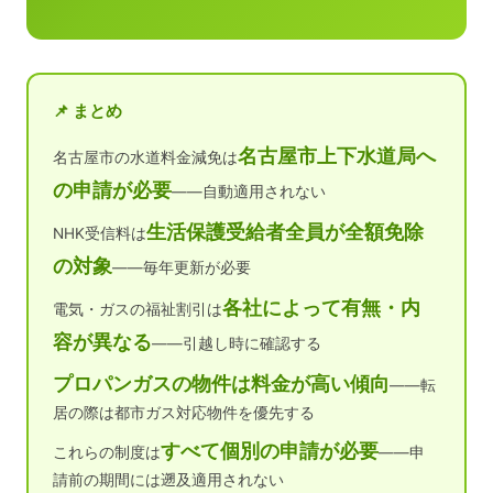
📌 まとめ
名古屋市上下水道局へ
名古屋市の水道料金減免は
の申請が必要
——自動適用されない
生活保護受給者全員が全額免除
NHK受信料は
の対象
——毎年更新が必要
各社によって有無・内
電気・ガスの福祉割引は
容が異なる
——引越し時に確認する
プロパンガスの物件は料金が高い傾向
——転
居の際は都市ガス対応物件を優先する
すべて個別の申請が必要
これらの制度は
——申
請前の期間には遡及適用されない