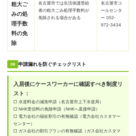
名古屋市では生活保護受給
名古屋市コ
粗大ご
者の粗大ごみ処理手数料が
ールセンタ
みの処
免除される場合がある
ー 052-
理手数
972-3434
料の免
除
申請漏れを防ぐチェックリスト
06
入居後にケースワーカーに確認すべき制度リ
スト：
□ 水道料金の減免申請（名古屋市上下水道局）
□ NHK受信料の免除申請（NHKへ直接申請）
□ 電力会社の福祉割引の有無確認（電力会社カスタマー
センター）
□ ガス会社の割引プランの有無確認（ガス会社カスタマ