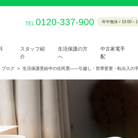
0120-337-900
年中無休 / 10:00～19
TEL
料
スタッフ紹
生活保護の方
中古家電手
介
へ
配
ブログ
>
生活保護受給中の住民票——引越し・世帯変更・転出入の