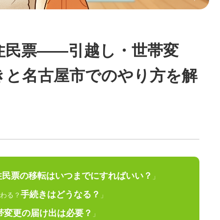
住民票——引越し・世帯変
きと名古屋市でのやり方を解
住民票の移転はいつまでにすればいい？
」
手続きはどうなる？
わる？
」
帯変更の届け出は必要？
」