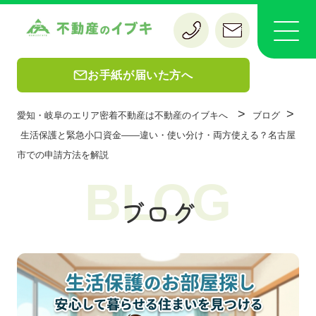
お手紙が届いた方へ
>
>
愛知・岐阜のエリア密着不動産は不動産のイブキへ
ブログ
生活保護と緊急小口資金——違い・使い分け・両方使える？名古屋
市での申請方法を解説
BLOG
ブログ