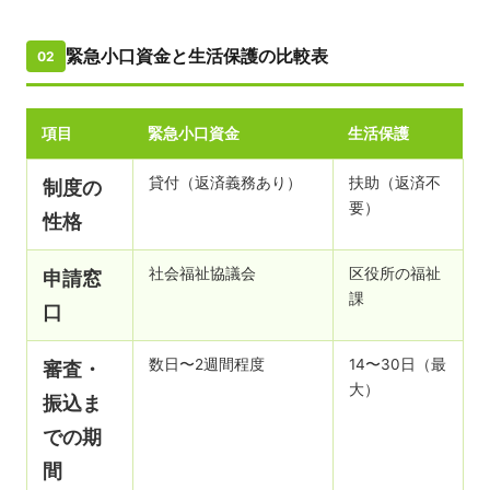
緊急小口資金と生活保護の比較表
02
項目
緊急小口資金
生活保護
貸付（返済義務あり）
扶助（返済不
制度の
要）
性格
社会福祉協議会
区役所の福祉
申請窓
課
口
数日〜2週間程度
14〜30日（最
審査・
大）
振込ま
での期
間