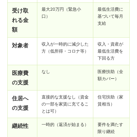
最大20万円（緊急小
最低生活費に
受け取
口）
基づいて毎月
れる金
支給
額
収入が一時的に減少した
収入・資産が
対象者
方（低所得・コロナ等）
最低生活費を
下回る方
なし
医療扶助（全
医療費
額カバー）
の支援
直接的な支援なし（資金
住宅扶助（家
住居へ
の一部を家賃に充てるこ
賃相当）
の支援
とは可）
一時的（返済が始まる）
要件を満たす
継続性
限り継続