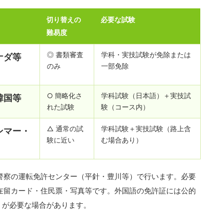
切り替えの
必要な試験
難易度
◎ 書類審査
学科・実技試験が免除または
ナダ等
のみ
一部免除
○ 簡略化さ
学科試験（日本語）＋実技試
韓国等
れた試験
験（コース内）
△ 通常の試
学科試験＋実技試験（路上含
ンマー・
験に近い
む場合あり）
警察の運転免許センター（平針・豊川等）で行います。必要
在留カード・住民票・写真等です。外国語の免許証には公的
）が必要な場合があります。