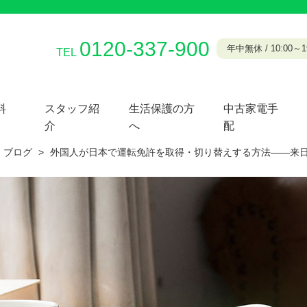
0120-337-900
年中無休 / 10:00～19
TEL
料
スタッフ紹
生活保護の方
中古家電手
介
へ
配
ブログ
>
外国人が日本で運転免許を取得・切り替えする方法——来