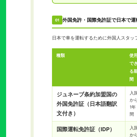
外国免許・国際免許証で日本で運
01
日本で車を運転するために外国人スタッ
種類
使
で
る
間
入
ジュネーブ条約加盟国の
か
外国免許証（日本語翻訳
1年
文付き）
間
入
国際運転免許証（IDP）
か