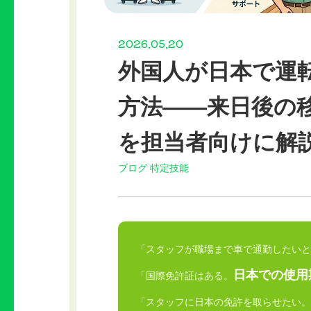
2026.05.20
外国人が日本で運
方法——来日後の
を担当者向けに解
ブログ
特定技能
「スタッフが職場まで車で通勤したいと
日本での使用
「国際免許証はある。
「スタッフに日本の免許を取らせたい。