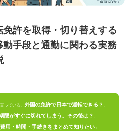
転免許を取得・切り替えする
移動手段と通勤に関わる実務
説
外国の免許で日本で運転できる？
言っている。
」
期限がすぐに切れてしまう。その後は？
」
費用・時間・手続きをまとめて知りたい
」