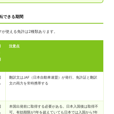
転できる期間
フが使える免許は2種類あります。
用
注意点
き
期
国
翻訳文はJAF（日本自動車連盟）が発行。免許証と翻訳
ら
文の両方を常時携帯する
国
本国出発前に取得する必要がある。日本入国後は取得不
ら
可。有効期限が1年を超えていても日本では入国から1年