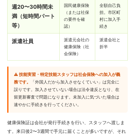
国民健康保険
全額自己負
週20〜30時間未
（または社保
担。市区町
満（短時間パート
の要件を確
村に加入手
等）
認）
続き
派遣元会社の
派遣会社と
派遣社員
健康保険（社
折半
会保険）
⚠️ 技能実習・特定技能スタッフは社会保険への加入が義
務です。
「外国人だから加入させなくていい」は完全に
誤りです。加入させていない場合は法令違反となり、在
留更新審査で問題になります。未加入に気づいた場合は
速やかに手続きを行ってください。
健康保険証は会社が発行手続きを行い、スタッフへ渡しま
す。来日後2〜3週間で手元に届くことが多いですが、それ