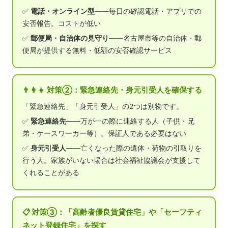
✅
電話・オンライン型
——毎日の確認電話・アプリでの
安否報告。コストが低い
✅
郵便局・自治体の見守り
——名古屋市等の自治体・郵
便局が提供する無料・低額の安否確認サービス
👨‍👩‍👧 対策②：緊急連絡先・身元引受人を確保する
「緊急連絡先」「身元引受人」の2つは別物です。
✅
緊急連絡先
——万が一の際に連絡する人（子供・兄
弟・ケースワーカー等）。保証人である必要はない
✅
身元引受人
——亡くなった際の遺体・荷物の引取りを
行う人。家族がいない場合は社会福祉協議会が支援して
くれることがある
📋 対策③：「高齢者優良賃貸住宅」や「セーフティ
ネット登録住宅」を探す