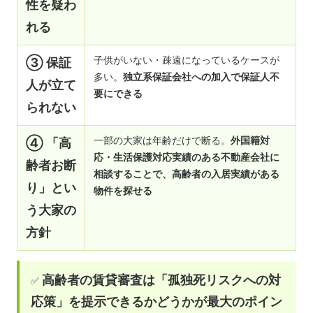
性を疑わ
れる
子供がいない・疎遠になっているケースが
③ 保証
多い。
独立系保証会社への加入で保証人不
人が立て
要にできる
られない
一部の大家は年齢だけで断る。
外国籍対
④ 「高
応・生活保護対応実績のある不動産会社に
齢者お断
相談することで、高齢者の入居実績がある
り」とい
物件を探せる
う大家の
方針
高齢者の賃貸審査は「孤独死リスクへの対
✅
応策」を提示できるかどうかが最大のポイン