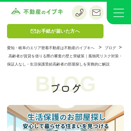
お手紙が届いた方へ
>
>
愛知・岐阜のエリア密着不動産は不動産のイブキへ
ブログ
高齢者が賃貸を借りる際の審査の壁と突破策｜孤独死リスク対策・
保証人なし・生活保護受給高齢者の部屋探しを実務的に解説
BLOG
ブログ