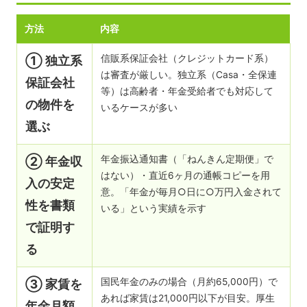
方法
内容
信販系保証会社（クレジットカード系）
① 独立系
は審査が厳しい。独立系（Casa・全保連
保証会社
等）は高齢者・年金受給者でも対応して
の物件を
いるケースが多い
選ぶ
年金振込通知書（「ねんきん定期便」で
② 年金収
はない）・直近6ヶ月の通帳コピーを用
入の安定
意。「年金が毎月○日に○万円入金されて
性を書類
いる」という実績を示す
で証明す
る
国民年金のみの場合（月約65,000円）で
③ 家賃を
あれば家賃は21,000円以下が目安。厚生
年金月額