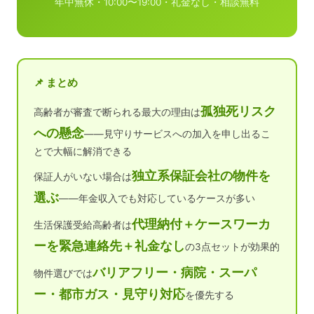
年中無休・10:00〜19:00・礼金なし・相談無料
📌 まとめ
孤独死リスク
高齢者が審査で断られる最大の理由は
への懸念
——見守りサービスへの加入を申し出るこ
とで大幅に解消できる
独立系保証会社の物件を
保証人がいない場合は
選ぶ
——年金収入でも対応しているケースが多い
代理納付＋ケースワーカ
生活保護受給高齢者は
ーを緊急連絡先＋礼金なし
の3点セットが効果的
バリアフリー・病院・スーパ
物件選びでは
ー・都市ガス・見守り対応
を優先する