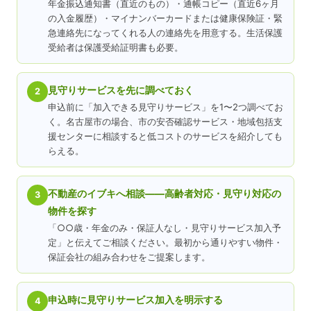
年金振込通知書（直近のもの）・通帳コピー（直近6ヶ月
の入金履歴）・マイナンバーカードまたは健康保険証・緊
急連絡先になってくれる人の連絡先を用意する。生活保護
受給者は保護受給証明書も必要。
見守りサービスを先に調べておく
2
申込前に「加入できる見守りサービス」を1〜2つ調べてお
く。名古屋市の場合、市の安否確認サービス・地域包括支
援センターに相談すると低コストのサービスを紹介しても
らえる。
不動産のイブキへ相談——高齢者対応・見守り対応の
3
物件を探す
「○○歳・年金のみ・保証人なし・見守りサービス加入予
定」と伝えてご相談ください。最初から通りやすい物件・
保証会社の組み合わせをご提案します。
申込時に見守りサービス加入を明示する
4