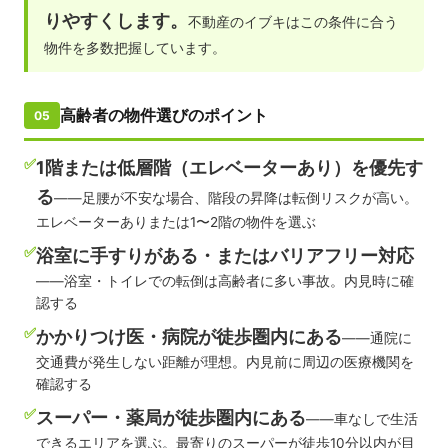
りやすくします。
不動産のイブキはこの条件に合う
物件を多数把握しています。
高齢者の物件選びのポイント
05
✅
1階または低層階（エレベーターあり）を優先す
る
——足腰が不安な場合、階段の昇降は転倒リスクが高い。
エレベーターありまたは1〜2階の物件を選ぶ
✅
浴室に手すりがある・またはバリアフリー対応
——浴室・トイレでの転倒は高齢者に多い事故。内見時に確
認する
✅
かかりつけ医・病院が徒歩圏内にある
——通院に
交通費が発生しない距離が理想。内見前に周辺の医療機関を
確認する
✅
スーパー・薬局が徒歩圏内にある
——車なしで生活
できるエリアを選ぶ。最寄りのスーパーが徒歩10分以内が目