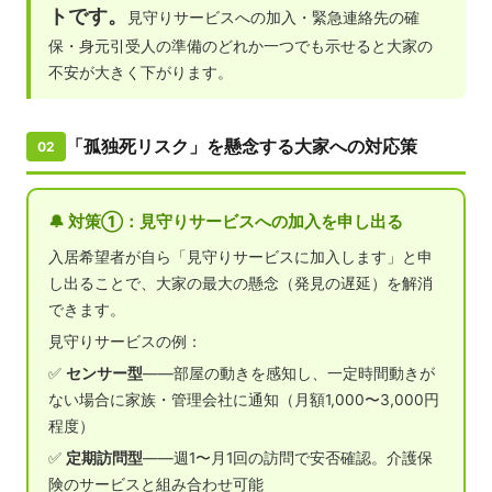
トです。
見守りサービスへの加入・緊急連絡先の確
保・身元引受人の準備のどれか一つでも示せると大家の
不安が大きく下がります。
「孤独死リスク」を懸念する大家への対応策
02
🔔 対策①：見守りサービスへの加入を申し出る
入居希望者が自ら「見守りサービスに加入します」と申
し出ることで、大家の最大の懸念（発見の遅延）を解消
できます。
見守りサービスの例：
✅
センサー型
——部屋の動きを感知し、一定時間動きが
ない場合に家族・管理会社に通知（月額1,000〜3,000円
程度）
✅
定期訪問型
——週1〜月1回の訪問で安否確認。介護保
険のサービスと組み合わせ可能