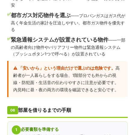
安
✅
都市ガス対応物件を選ぶ
——プロパンガスはガス代が
高く年金生活の家計を圧迫しやすい。都市ガス物件を優先す
る
✅
緊急通報システムが設置されている物件
——一部
の高齢者向け物件やバリアフリー物件は緊急通報システム
（プッシュボタン1つで呼べる）が設置されている
⚠️ 「安いから」という理由だけで選ぶのは危険です。
高
齢者が一人暮らしをする場合、1階部分でも外からの視
線・防犯面・生活音の伝わりやすさに注意が必要です。
内見時に昼・夜の両方の環境を確認できると安心です。
部屋を借りるまでの手順
06
必要書類を準備する
1