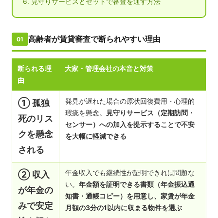
見守りサービスとセットで審査を通す方法
高齢者が賃貸審査で断られやすい理由
01
断られる理
大家・管理会社の本音と対策
由
発見が遅れた場合の原状回復費用・心理的
① 孤独
瑕疵を懸念。
見守りサービス（定期訪問・
死のリス
センサー）への加入を提示することで不安
クを懸念
を大幅に軽減できる
される
年金収入でも継続性が証明できれば問題な
② 収入
い。
年金額を証明できる書類（年金振込通
が年金の
知書・通帳コピー）を用意し、家賃が年金
みで安定
月額の3分の1以内に収まる物件を選ぶ