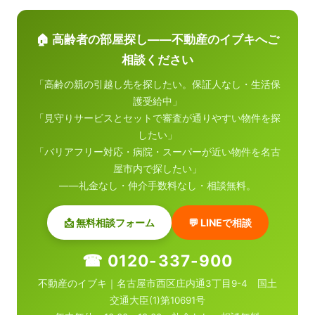
🏠 高齢者の部屋探し——不動産のイブキへご
相談ください
「高齢の親の引越し先を探したい。保証人なし・生活保
護受給中」
「見守りサービスとセットで審査が通りやすい物件を探
したい」
「バリアフリー対応・病院・スーパーが近い物件を名古
屋市内で探したい」
——礼金なし・仲介手数料なし・相談無料。
📩 無料相談フォーム
💬 LINEで相談
☎ 0120-337-900
不動産のイブキ｜名古屋市西区庄内通3丁目9-4 国土
交通大臣(1)第10691号