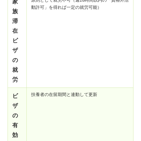
家
動許可」を得れば一定の就労可能）
族
滞
在
ビ
ザ
の
就
労
扶養者の在留期間と連動して更新
ビ
ザ
の
有
効