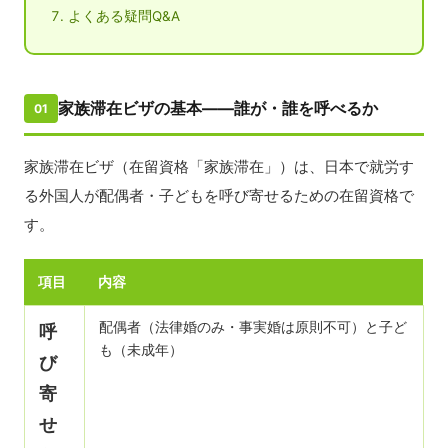
よくある疑問Q&A
家族滞在ビザの基本——誰が・誰を呼べるか
01
家族滞在ビザ（在留資格「家族滞在」）は、日本で就労す
る外国人が配偶者・子どもを呼び寄せるための在留資格で
す。
項目
内容
配偶者（法律婚のみ・事実婚は原則不可）と子ど
呼
も（未成年）
び
寄
せ