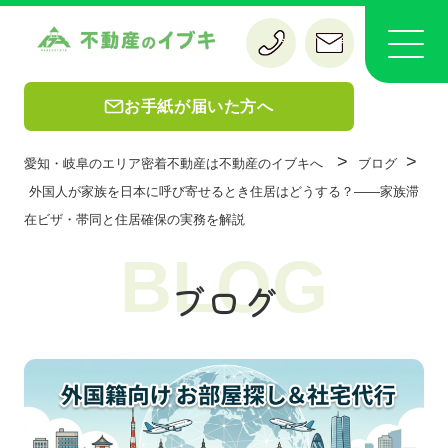
お手紙が届いた方へ
>
>
愛知・岐阜のエリア密着不動産は不動産のイブキへ
ブログ
外国人が家族を日本に呼び寄せるとき住居はどうする？——家族滞
在ビザ・帯同と住居確保の実務を解説
BLOG
ブログ