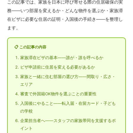
この記事では、家族を日本に呼び寄せる際の住居確保の実
務——いつ部屋を変えるか・どんな物件を選ぶか・家族滞
在ビザに必要な住居の証明・入国後の手続き——を整理し
ます。
📋 この記事の内容
家族滞在ビザの基本——誰が・誰を呼べるか
ビザ申請前に住居を変える必要があるか
家族と一緒に住む部屋の選び方——間取り・広さ・
エリア
審査で外国籍OK物件を選ぶことの重要性
入国後にやること——転入届・在留カード・子ども
の学校
企業担当者へ——スタッフの家族帯同を支援するポ
イント