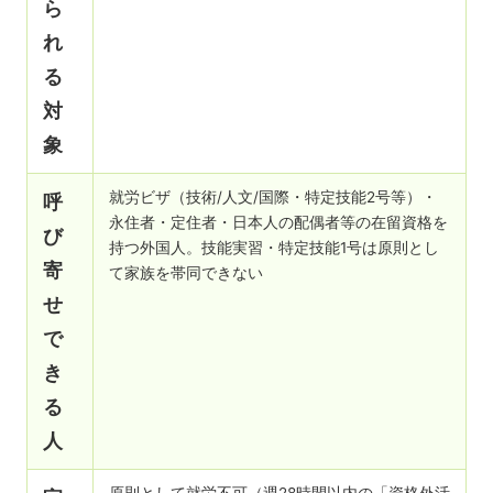
ら
れ
る
対
象
就労ビザ（技術/人文/国際・特定技能2号等）・
呼
永住者・定住者・日本人の配偶者等の在留資格を
び
持つ外国人。技能実習・特定技能1号は原則とし
寄
て家族を帯同できない
せ
で
き
る
人
原則として就労不可（週28時間以内の「資格外活