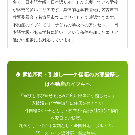
多く、日本語学級・日本語サポートが充実している学校
が比較的多いエリアです。具体的な学校情報は名古屋市
教育委員会（名古屋市ウェブサイト）で確認できます。
不動産のイブキでは「子どもの学校へのアクセス」「日
本語学級がある学校に近い」という条件を加えたエリア
選びの相談にも対応しています。
🏠 家族帯同・引越し——外国籍のお部屋探し
は不動産のイブキへ
「家族を呼び寄せるために広い部屋に引越したい」
「家族滞在ビザ申請前に住居を整えたい」
——外国籍OK・子ども可・独立系保証会社対応の物件
を翌日にご提案。
礼金なし・仲介手数料なし・全国対応・ポルトガル
語・スペイン語対応・相談無料。