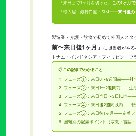
「来日まで1ヶ月を切った。
この1ヶ月
「転入届・銀行口座・SIM——
来日後の
製造業・介護・飲食で初めて外国人スタ
前〜来日後1ヶ月」
に担当者がやる
トナム・インドネシア・フィリピン・ブ
📋 この記事でわかること
フェーズ①：来日6〜8週間前——社
フェーズ②：来日1〜2週間前——生
フェーズ③：来日当日〜3日以内——
フェーズ④：来日後2週間以内——転
フェーズ⑤：来日後1ヶ月——定着フ
国籍別の配慮ポイント（宗教・言語・