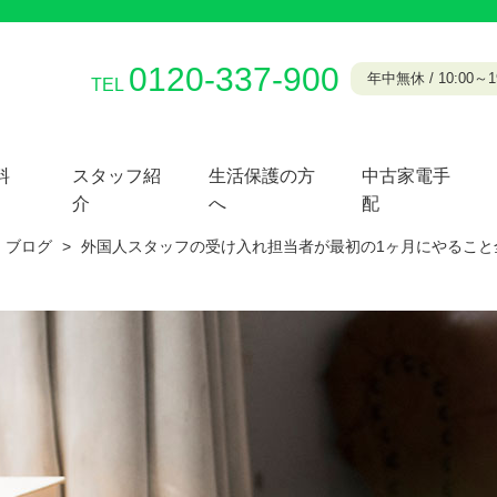
0120-337-900
年中無休 / 10:00～19
TEL
料
スタッフ紹
生活保護の方
中古家電手
介
へ
配
ブログ
>
外国人スタッフの受け入れ担当者が最初の1ヶ月にやること