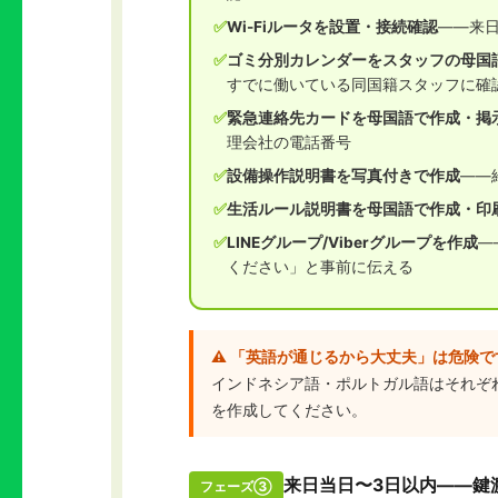
✅
Wi-Fiルータを設置・接続確認
——来
✅
ゴミ分別カレンダーをスタッフの母国
すでに働いている同国籍スタッフに確
✅
緊急連絡先カードを母国語で作成・掲
理会社の電話番号
✅
設備操作説明書を写真付きで作成
——
✅
生活ルール説明書を母国語で作成・印
✅
LINEグループ/Viberグループを作成
—
ください」と事前に伝える
⚠️ 「英語が通じるから大丈夫」は危険で
インドネシア語・ポルトガル語はそれぞれ
を作成してください。
来日当日〜3日以内——鍵
フェーズ③